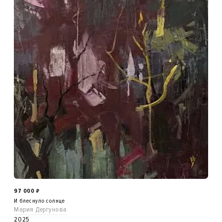
97 000
₽
И блеснуло солнце
Мария Дергунова
2025