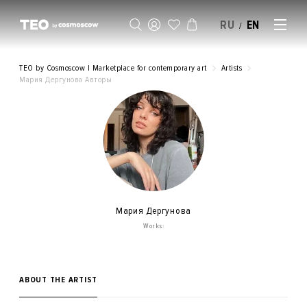
RU
EN
/
SELL AN ARTWORK
TEO by Cosmoscow | Marketplace for contemporary art
Artists
Мария Дергунова Авторы
Мария Дергунова
Works:
ABOUT THE ARTIST