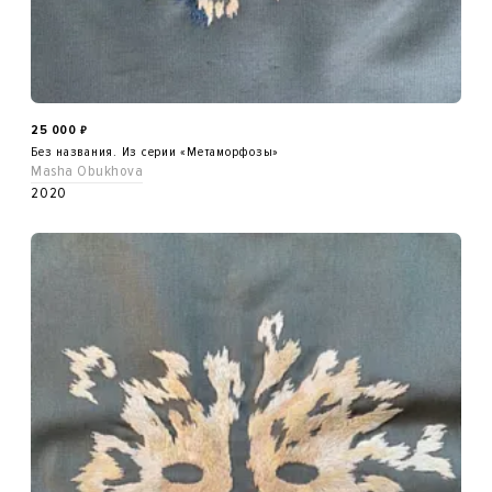
25 000
₽
Без названия. Из серии «Метаморфозы»
Masha Obukhova
2020