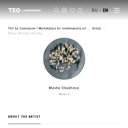
RU
EN
/
SELL AN ARTWORK
TEO by Cosmoscow | Marketplace for contemporary art
Artists
Маша Обухова Авторы
Masha Obukhova
Works: 8
ABOUT THE ARTIST