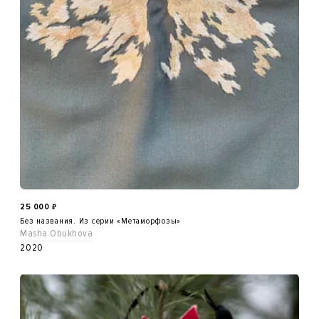
25 000
₽
Без названия. Из серии «Метаморфозы»
Masha Obukhova
2020