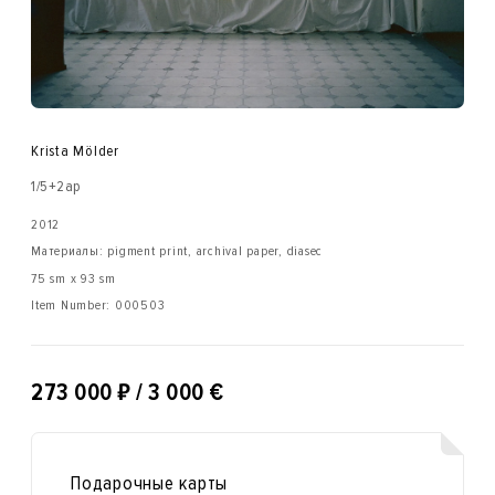
Krista Mölder
1/5+2ap
2012
Материалы: pigment print, archival paper, diasec
75 sm x 93 sm
Item Number:
000503
₽
273 000
/ 3 000 €
Подарочные карты