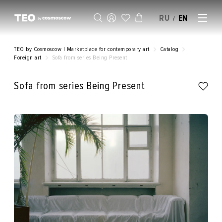
RU
EN
/
SELL AN ARTWORK
TEO by Cosmoscow | Marketplace for contemporary art
Catalog
Foreign art
Sofa from series Being Present
Sofa from series Being Present