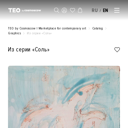
RU
EN
/
SELL AN ARTWORK
TEO by Cosmoscow | Marketplace for contemporary art
Catalog
Graphics
Из серии «Соль»
Из серии «Соль»