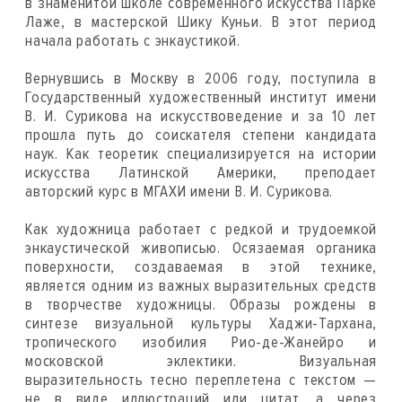
в знаменитой школе современного искусства Парке
Лаже, в мастерской Шику Куньи. В этот период
начала работать с энкаустикой.
Вернувшись в Москву в 2006 году, поступила в
Государственный художественный институт имени
В. И. Сурикова на искусствоведение и за 10 лет
прошла путь до соискателя степени кандидата
наук. Как теоретик специализируется на истории
искусства Латинской Америки, преподает
авторский курс в МГАХИ имени В. И. Сурикова.
Как художница работает с редкой и трудоемкой
энкаустической живописью. Осязаемая органика
поверхности, создаваемая в этой технике,
является одним из важных выразительных средств
в творчестве художницы. Образы рождены в
синтезе визуальной культуры Хаджи-Тархана,
тропического изобилия Рио-де-Жанейро и
московской эклектики. Визуальная
выразительность тесно переплетена с текстом —
не в виде иллюстраций или цитат, а через