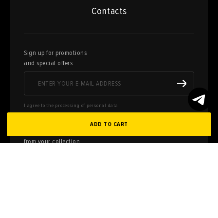
Contacts
Sign up for promotions
and special offers
I agree to the processing of personal data
ADD TO CART
Here you can sell works of art
from your collection
FILL OUT AN
APPLICATION
Privacy policy
User agreement