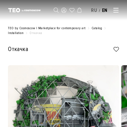
RU
EN
/
SELL AN ARTWORK
TEO by Cosmoscow | Marketplace for contemporary art
Catalog
Installation
Откачка
Откачка