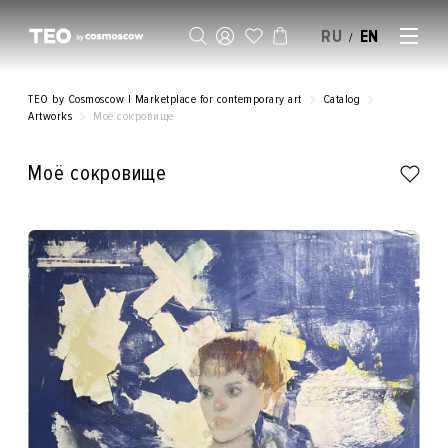
RU
EN
/
SELL AN ARTWORK
TEO by Cosmoscow | Marketplace for contemporary art
Catalog
Artworks
Моё сокровище
Моё сокровище