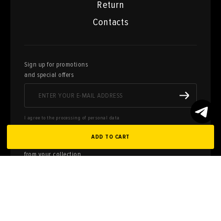
Return
Contacts
Sign up for promotions
and special offers
I agree to the processing of personal data
ADD TO CART
Here you can sell works of art
from your collection
FILL OUT AN
APPLICATION
Privacy policy