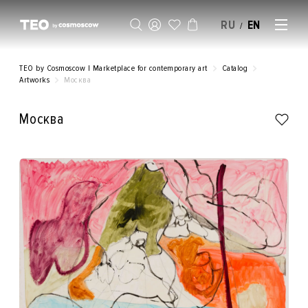
RU
EN
/
SELL AN ARTWORK
TEO by Cosmoscow | Marketplace for contemporary art
Catalog
Artworks
Москва
Москва