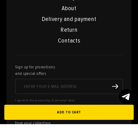
About
Delivery and payment
Return
Contacts
Sign up for promotions
and special offers
I agree to the processing of personal data
ADD TO CART
Here you can sell works of art
from your collection
FILL OUT AN