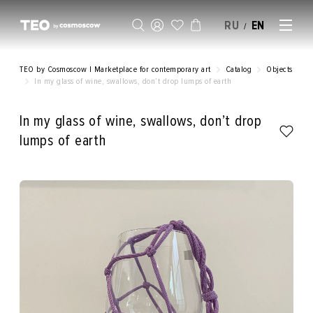
RU
EN
/
SELL AN ARTWORK
TEO by Cosmoscow | Marketplace for contemporary art
Catalog
Objects
In my glass of wine, swallows, don’t drop lumps of earth
In my glass of wine, swallows, don’t drop
lumps of earth