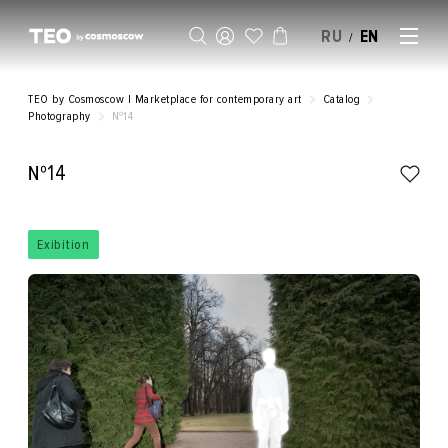
RU
EN
/
SELL AN ARTWORK
TEO by Cosmoscow | Marketplace for contemporary art
Catalog
Photography
№14
№14
Exibition