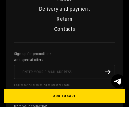
Delivery and payment
Return
Contacts
Sign up for promotions
and special offers
I agree to the processing of personal data
ADD TO CART
Here you can sell works of art
from your collection
FILL OUT AN
APPLICATION