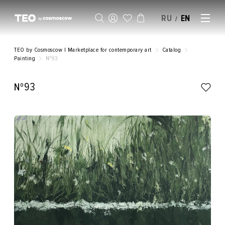
RU
EN
/
SELL AN ARTWORK
TEO by Cosmoscow | Marketplace for contemporary art
Catalog
Painting
№93
№93