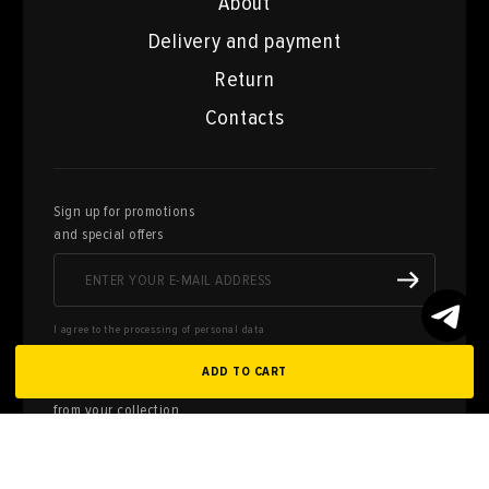
About
Delivery and payment
Return
Contacts
Sign up for promotions
and special offers
I agree to the processing of personal data
ADD TO CART
Here you can sell works of art
from your collection
FILL OUT AN
APPLICATION