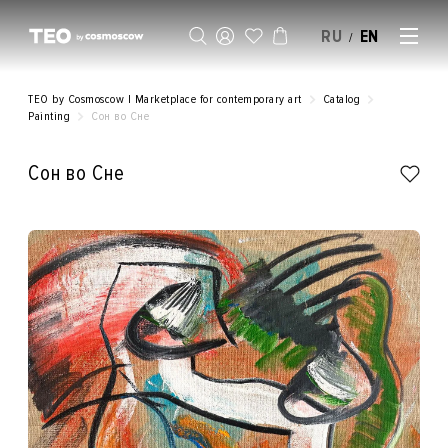
RU
EN
/
SELL AN ARTWORK
TEO by Cosmoscow | Marketplace for contemporary art
Catalog
Painting
Cон во Сне
Cон во Сне