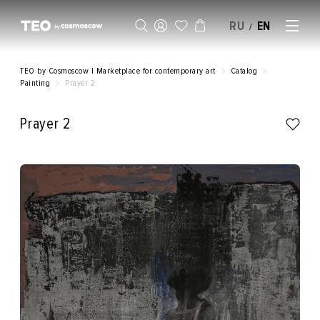
RU
EN
/
SELL AN ARTWORK
TEO by Cosmoscow | Marketplace for contemporary art
Catalog
Painting
Prayer 2
Prayer 2