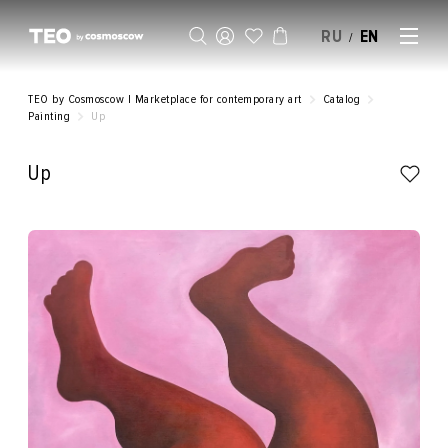
RU
EN
/
SELL AN ARTWORK
TEO by Cosmoscow | Marketplace for contemporary art
Catalog
Painting
Up
Up