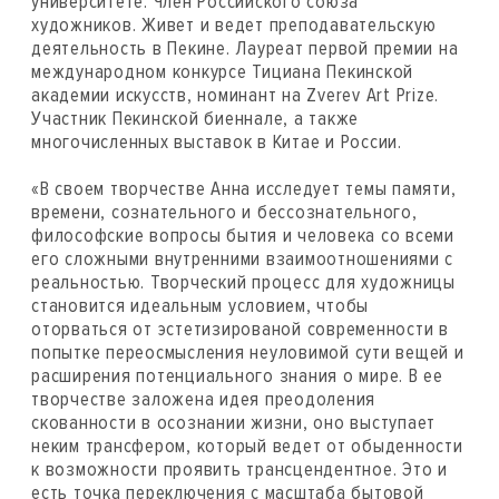
университете. Член Российского союза
художников. Живет и ведет преподавательскую
деятельность в Пекине. Лауреат первой премии на
международном конкурсе Тициана Пекинской
академии искусств, номинант на Zverev Art Prize.
Участник Пекинской биеннале, а также
многочисленных выставок в Китае и России.
«В своем творчестве Анна исследует темы памяти,
времени, сознательного и бессознательного,
философские вопросы бытия и человека со всеми
его сложными внутренними взаимоотношениями с
реальностью. Творческий процесс для художницы
становится идеальным условием, чтобы
оторваться от эстетизированой современности в
попытке переосмысления неуловимой сути вещей и
расширения потенциального знания о мире. В ее
творчестве заложена идея преодоления
скованности в осознании жизни, оно выступает
неким трансфером, который ведет от обыденности
к возможности проявить трансцендентное. Это и
есть точка переключения с масштаба бытовой