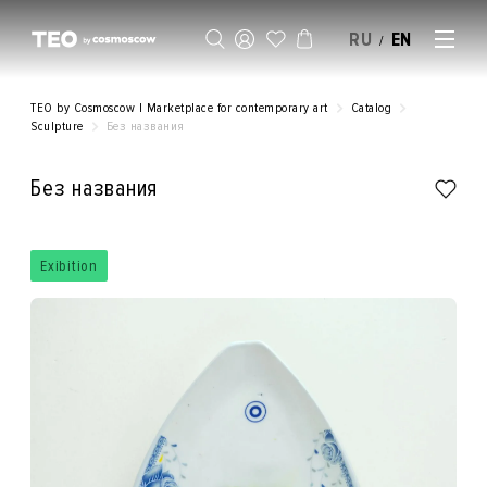
RU
EN
/
SELL AN ARTWORK
TEO by Cosmoscow | Marketplace for contemporary art
Catalog
Sculpture
Без названия
Без названия
Exibition