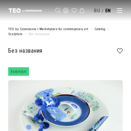
RU
EN
/
SELL AN ARTWORK
TEO by Cosmoscow | Marketplace for contemporary art
Catalog
Sculpture
Без названия
Без названия
Exibition