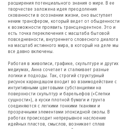
расширения потенциального знания о мире. В ее
творчестве заложена идея преодоления
скованности в осознании жизни, оно выступает
неким трансфером, который ведет от обыденности
к возможности проявить трансцендентное. Это и
есть точка переключения с масштаба бытовой
повседневности, внутреннего словесного диалога
на масштаб истинного мира, в который на деле мы
все давно включены.
Работая в живописи, графике, скульптуре и других
медиумах, Анна сочетает и сталкивает разные
логики и подходы. Так, строгий структурный
рисунок карандашом входит во взаимодействие с
интуитивными цветовыми субстанциями на
поверхности скульптур и барельефов («Слепки
сущности»), а куски плотной бумаги и грунта
соединяются с легкими тонкими тканями и
прозрачными элементами эпоксидной смолы. В
работах происходит непрерывное наслоение
идейных пластов, смыслов, возникает сплав