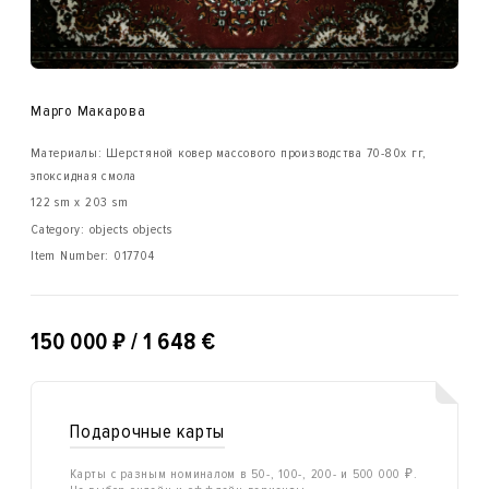
Марго Макарова
Материалы: Шерстяной ковер массового производства 70-80х гг,
эпоксидная смола
122 sm x 203 sm
Category: objects objects
Item Number:
017704
₽
150 000
/ 1 648 €
Подарочные карты
Карты с разным номиналом в 50-, 100-, 200- и 500 000 ₽.