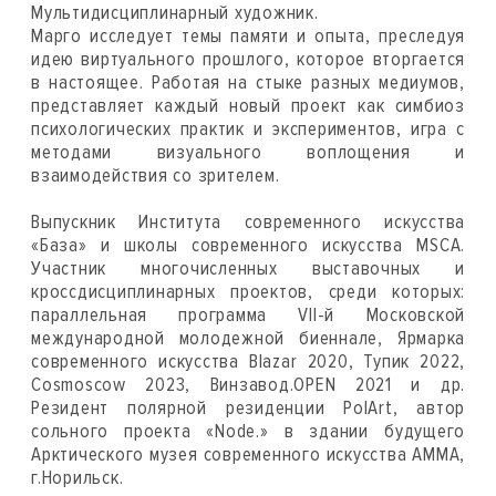
Мультидисциплинарный художник.
Марго исследует темы памяти и опыта, преследуя
идею виртуального прошлого, которое вторгается
в настоящее. Работая на стыке разных медиумов,
представляет каждый новый проект как симбиоз
психологических практик и экспериментов, игра с
методами визуального воплощения и
взаимодействия со зрителем.
Выпускник Института современного искусства
«База» и школы современного искусства MSCA.
Участник многочисленных выставочных и
кроссдисциплинарных проектов, среди которых:
параллельная программа VII-й Московской
международной молодежной биеннале, Ярмарка
современного искусства Blazar 2020, Тупик 2022,
Cosmoscow 2023, Винзавод.OPEN 2021 и др.
Резидент полярной резиденции PolArt, автор
сольного проекта «Node.» в здании будущего
Арктического музея современного искусства АММА,
г.Норильск.