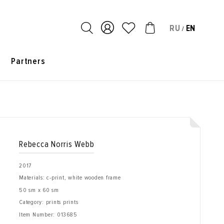
RU
EN
/
s
Partners
Rebecca Norris Webb
2017
Materials: c-print, white wooden frame
50 sm x 60 sm
Category: prints prints
Item Number:
013685