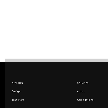
Artworks
Galleries
Design
Artists
TEO Store
Compilations