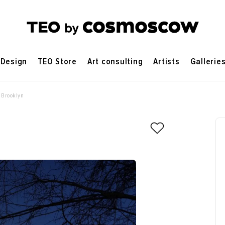
Design
TEO Store
Art consulting
Artists
Gallerie
Brooklyn