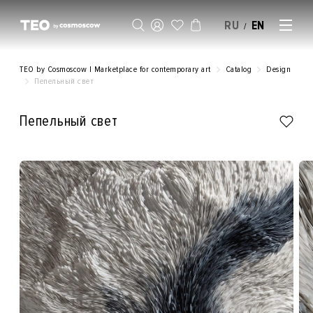
RU
EN
/
SELL AN ARTWORK
TEO by Cosmoscow | Marketplace for contemporary art
Catalog
Design
Пепельный свет
Пепельный свет