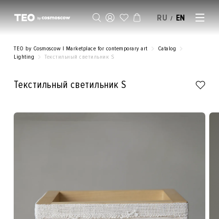
RU
EN
/
SELL AN ARTWORK
TEO by Cosmoscow | Marketplace for contemporary art
Catalog
Lighting
Текстильный светильник S
Текстильный светильник S