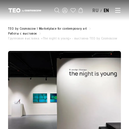
RU
EN
/
SELL AN ARTWORK
TEO by Cosmoscow | Marketplace for contemporary art
Работы с выставок
Групповая выставка. «The night is young» - выставка ТЕO by Cosmoscow