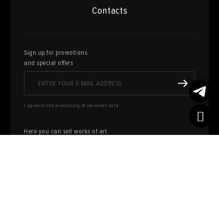
Contacts
Sign up for promotions
and special offers
I agree to the processing of personal data
Here you can sell works of art
from your collection
FILL OUT AN
APPLICATION
Privacy policy
User agreement