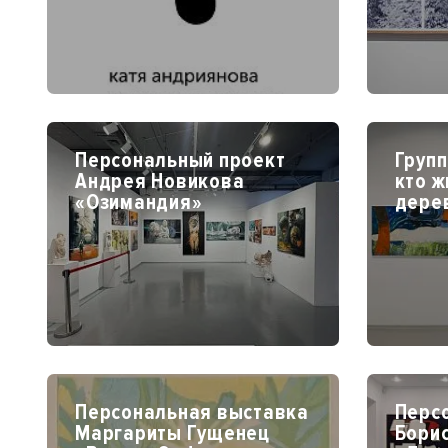
Персональный проект
Групп
Андрея Новикова
кто ж
«Озимандия»
дере
Персональная выставка
Перс
Маргариты Гущенец
Бори