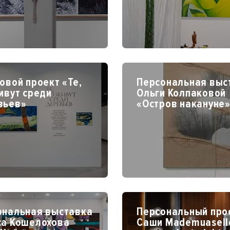
овой проект «Те,
Персональная выс
ивут среди
Ольги Колпаковой
вьев»
«Остров накануне
ональная выставка
Персональный про
са Кошелохова
Саши Mademuaselle