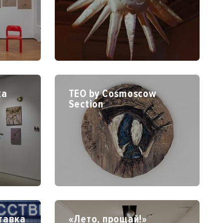
ка
TEO by Cosmoscow
Section
тавка
«Лето, прощай!»