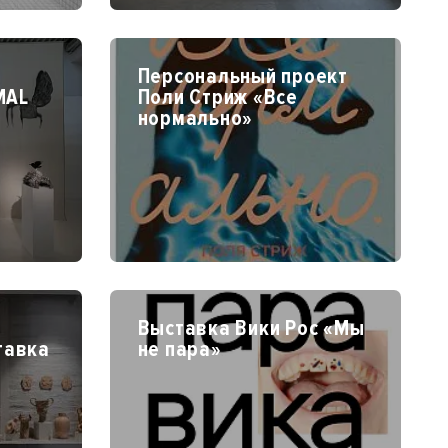
Персональный проект
MAL
Поли Стриж «Все
нормально»
Выставка Вики Рос «Мы
тавка
не пара»