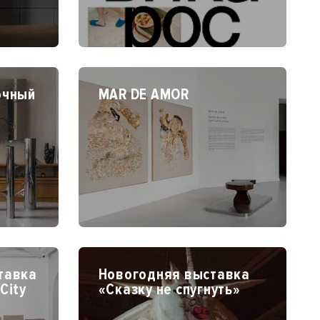
очный
MAR DE AMOR
тавка
Новогодняя выставка
City
«Сказку не спугнуть»