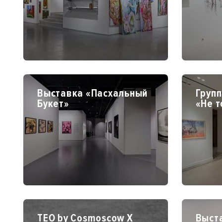
Выставка «Пасхальный
Груп
Букет»
«Не т
TEO by Cosmoscow X
Выст