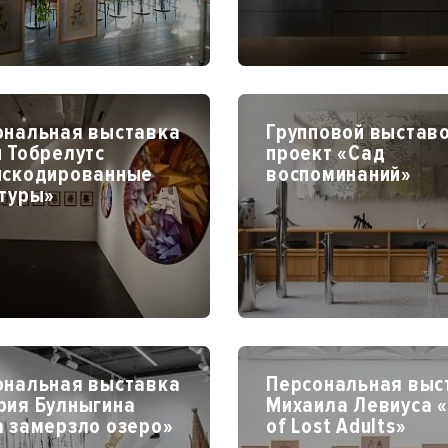
ональная выставка
Групповой выстав
 Тобрелутс
проект «Сад
нскодированные
воспоминаний»
ктуры»
ональная выставка
Персональная выс
рия Булныгина
Михаила Левиуса «
а замерзло озеро»
of Lost Adults»