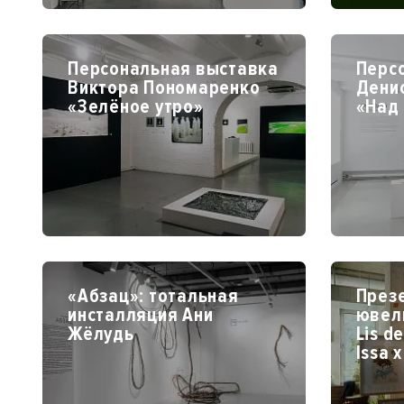
Персональная выставка
Перс
Виктора Пономаренко
Дени
«Зелёное утро»
«Над
«Абзац»: тотальная
През
инсталляция Ани
ювел
Жёлудь
Lis de
Issa 