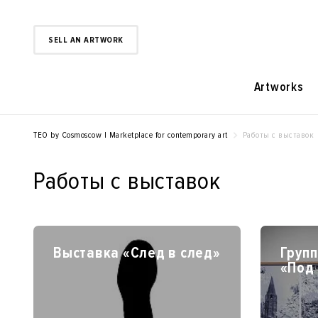
SELL AN ARTWORK
Artworks
TEO by Cosmoscow | Marketplace for contemporary art
Работы с выставок
Работы с выставок
Выставка «След в след»
Груп
«Под