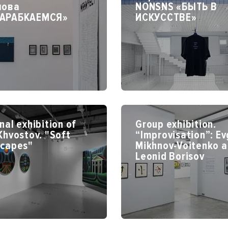
лова
NONSNS «БЫТЬ В
АРАБКАЕМСЯ»
ИСКУССТВЕ»
nal exhibition of
Group exhibition.
Khvostov. "Soft
“Improvisation”: E
scapes"
Mikhnov-Voitenko 
Leonid Borisov