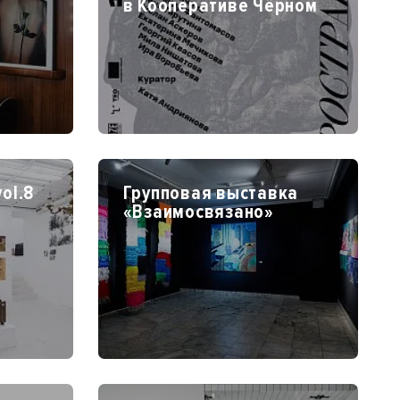
в Кооперативе Чёрном
ol.8
Групповая выставка
«Взаимосвязано»