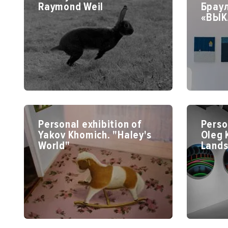
Raymond Weil
Брау
«ВЫК
Personal exhibition of
Perso
Yakov Khomich. "Haley's
Oleg 
World"
Land