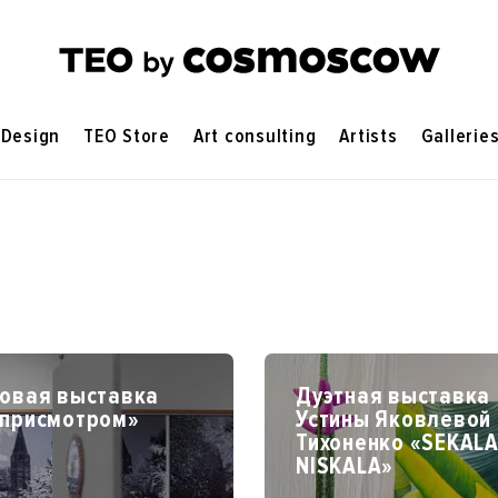
Design
TEO Store
Art consulting
Artists
Gallerie
повая выставка
Дуэтная выставка
 присмотром»
Устины Яковлевой 
Тихоненко «SEKALA
NISKALA»