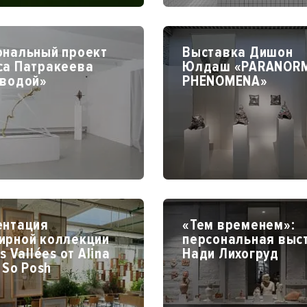
ональный проект
Выставка Дишон
са Патракеева
Юлдаш «PARANOR
 водой»
PHENOMENA»
ентация
«Тем временем»:
ирной коллекции
персональная выс
s Vallées от Alina
Нади Лихогруд
x So Posh