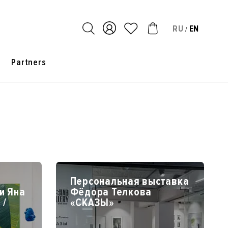
RU
EN
/
s
Partners
Персональная выставка
и Яна
Фёдора Телкова
 /
«СКАЗЫ»