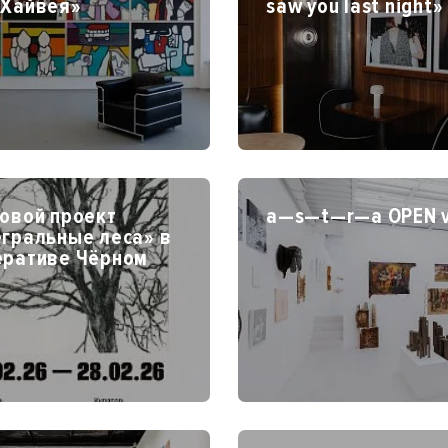
 Хайвея»
saw you last night»
овой проект
a—s—t—r—a OPEN v
егральные леса» в
еративе Чёрном