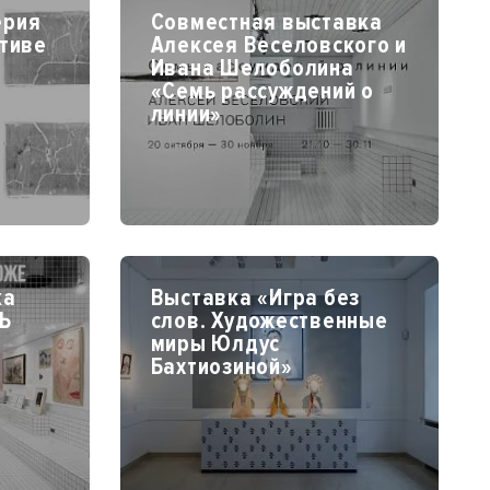
ерия
Совместная выставка
тиве
Алексея Веселовского и
Ивана Шелоболина
«Семь рассуждений о
линии»
ка
Выставка «Игра без
Ь
слов. Художественные
миры Юлдус
Бахтиозиной»