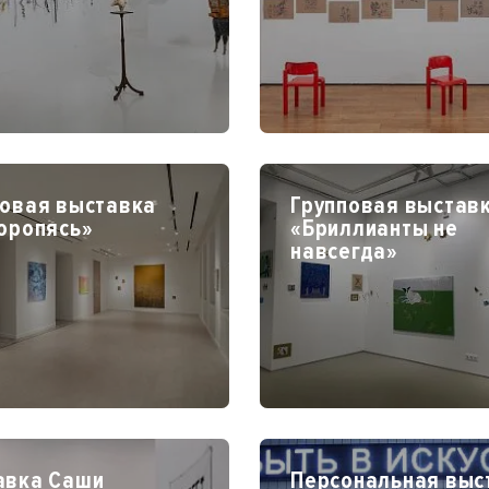
повая выставка
Групповая выстав
оропясь»
«Бриллианты не
навсегда»
авка Саши
Персональная выс