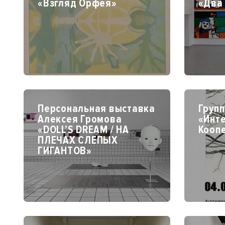
«Взгляд Орфея»
«Два
Персональная выставка
Групп
Алексея Громова
«Инт
«DOLL’S DREAM / НА
Кооп
ПЛЕЧАХ СЛЕПЫХ
ГИГАНТОВ»