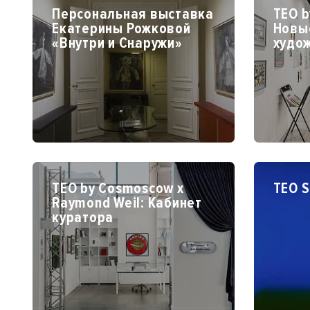
Персональная выставка
TEO b
Екатерины Рожковой
Новы
«Внутри и Снаружи»
худо
TEO by Cosmoscow х
TEO S
Raymond Weil: Кабинет
куратора