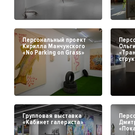
Персональный проект
Перс
Кирилла Манчунского
Ольги
«No Parking on Grass»
«Тра
стру
Групповая выставка
Перс
«Кабинет галериста»
Дмит
«Пок