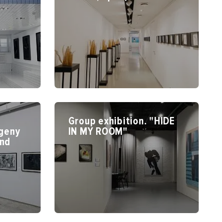
Group exhibition. "HIDE
vgeny
IN MY ROOM"
and