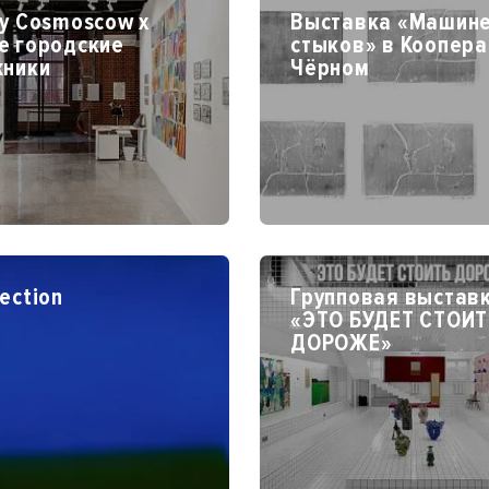
y Cosmoscow x
Выставка «Машин
е городские
стыков» в Коопера
жники
Чёрном
ection
Групповая выстав
«ЭТО БУДЕТ СТОИТ
ДОРОЖЕ»