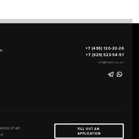
+7 (495) 120-20-26
ts
+7 (929) 523-54-51
info@teodorus.art
works of art
FILL OUT AN
APPLICATION
on