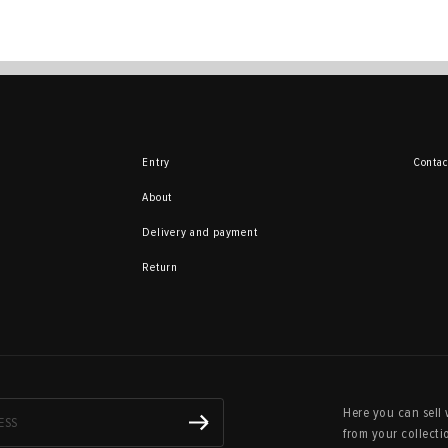
Entry
Contac
About
Delivery and payment
Return
Here you can sell 
from your collecti