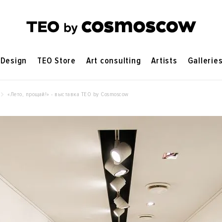
Design
TEO Store
Art consulting
Artists
Gallerie
«Лето, прощай!» - выставка ТЕO by Cosmoscow