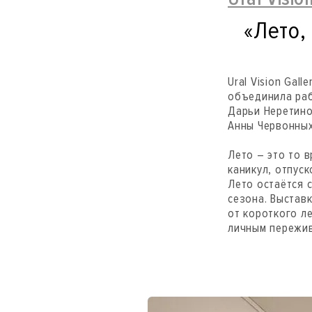
«Лето,
Ural Vision Gal
объединила раб
Дарьи Неретино
Анны Червонных,
Лето – это то 
каникул, отпуск
Лето остаётся 
сезона. Выставк
от короткого л
личным пережив