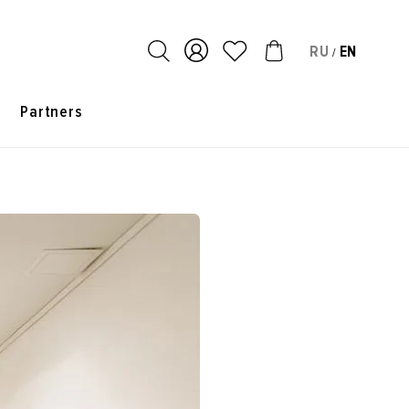
RU
EN
/
s
Partners