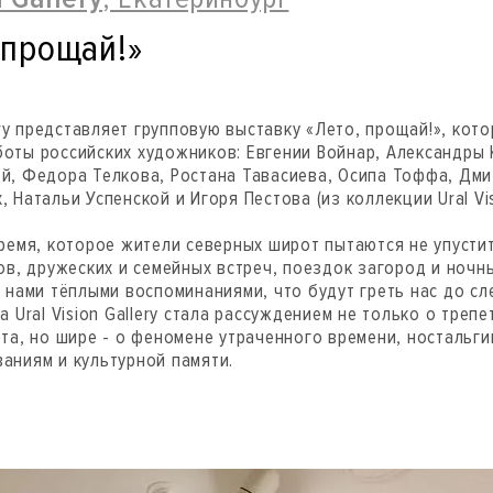
 прощай!»
lery представляет групповую выставку «Лето, прощай!», кот
оты российских художников: Евгении Войнар, Александры 
й, Федора Телкова, Ростана Тавасиева, Осипа Тоффа, Дм
 Натальи Успенской и Игоря Пестова (из коллекции Ural Vis
время, которое жители северных широт пытаются не упустит
ов, дружеских и семейных встреч, поездок загород и ночн
с нами тёплыми воспоминаниями, что будут греть нас до с
а Ural Vision Gallery стала рассуждением не только о треп
ета, но шире - о феномене утраченного времени, ностальги
аниям и культурной памяти.