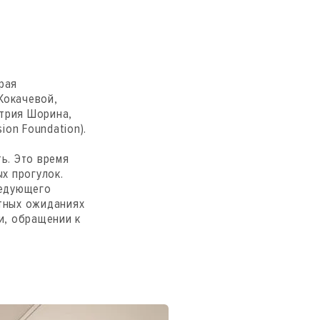
орая
Кокачевой,
итрия Шорина,
ion Foundation).
ь. Это время
ых прогулок.
ледующего
етных ожиданиях
и, обращении к