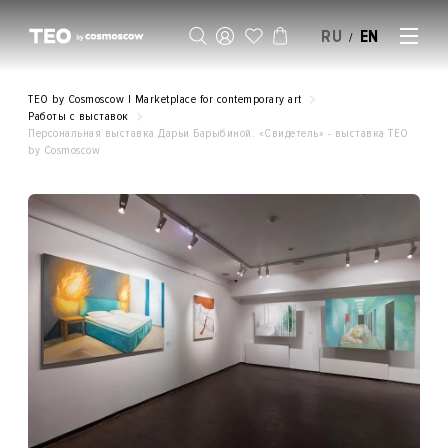
RU
EN
/
SELL AN ARTWORK
TEO by Cosmoscow | Marketplace for contemporary art
Работы с выставок
Персональная выставка Дарьи Барыбиной. «Свидетель» - выставка ТЕO
by Cosmoscow