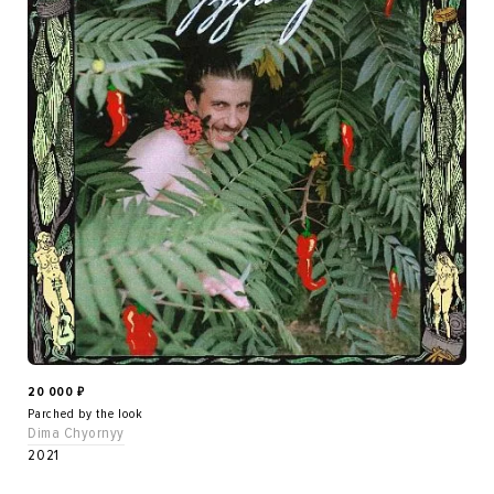
20 000
₽
Parched by the look
Dima Chyornyy
2021