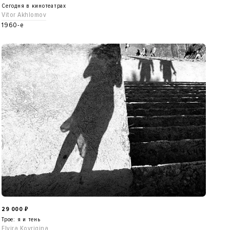
Сегодня в кинотеатрах
Vitor Akhlomov
1960-е
29 000
₽
Трое: я и тень
Elvira Kovrigina