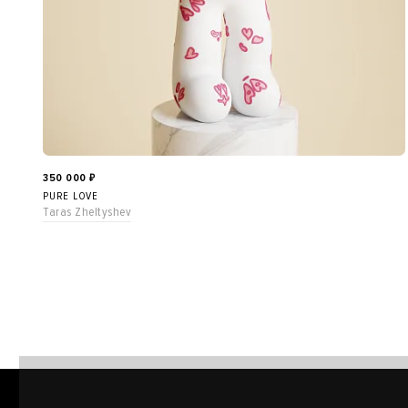
350 000
₽
PURE LOVE
Taras Zheltyshev