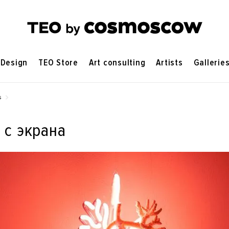
Design
TEO Store
Art consulting
Artists
Gallerie
s
 с экрана