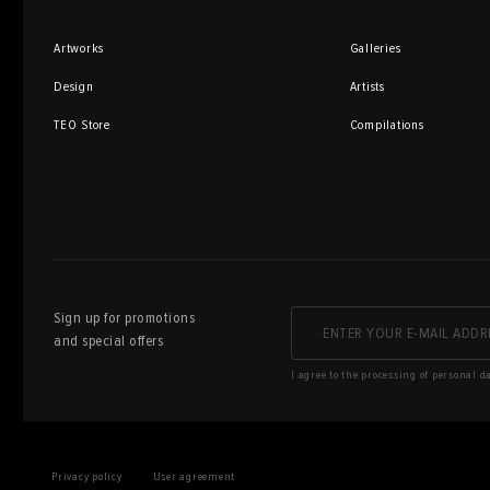
Artworks
Galleries
Design
Artists
TEO Store
Compilations
Sign up for promotions
and special offers
I agree to the processing of personal d
Privacy policy
User agreement