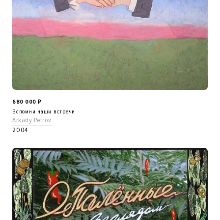
680 000
₽
Вспомни наши встречи
Arkady Petrov
2004