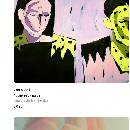
200 000
₽
После маскарада
Anastasia Danilenko
2023